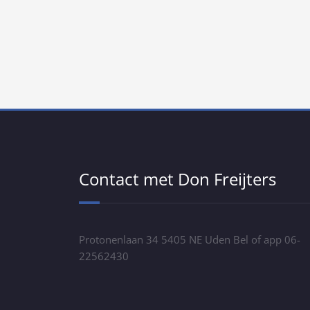
Contact met Don Freijters
Protonenlaan 34 5405 NE Uden Bel of app 06-
22562430