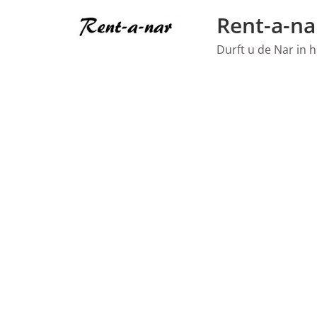
Ga
Rent-a-na
naar
de
Durft u de Nar in h
inhoud